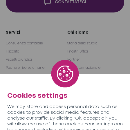
CONTATTATECI
Servizi
Chi siamo
Consulenza contabile
Storia dello studio
Fiscalità
I nostri uffici
Aspetti giuridici
Partner
Paghe e risorse umane
Rete internazionale
Revisione e consulenza
Become a partner
Outsourcing
Cookies settings
Team SORECO
Opportunità
We may store and access personal data such as
professionali
cookies to provide social media features and
analyse our traffic. By clicking "Ok, accept all" you
will allow the use of these cookies. Your settings can
News
Contatti