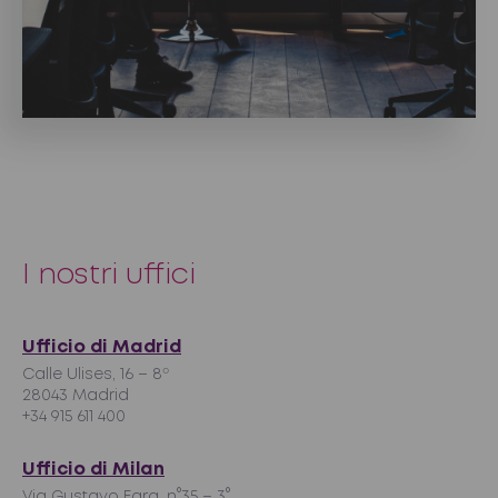
I nostri uffici
Ufficio di Madrid
Calle Ulises, 16 – 8º
28043 Madrid
+34 915 611 400
Ufficio di Milan
Via Gustavo Fara, n°35 – 3°