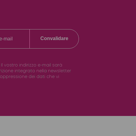
Convalidare
vostro indirizzo e-mail sarà
scrizione integrato nella newsletter
 soppressione dei dati che vi