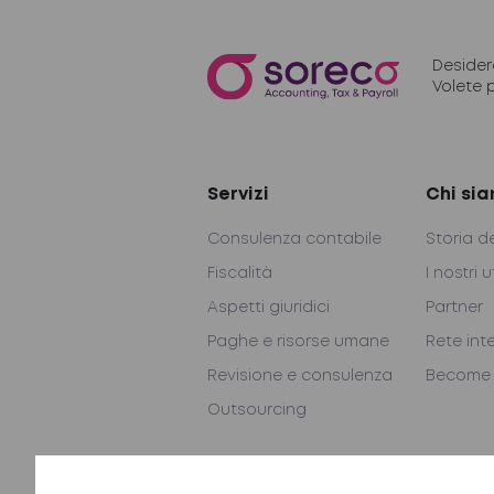
Desider
Volete 
Servizi
Chi si
Consulenza contabile
Storia d
Fiscalità
I nostri u
Aspetti giuridici
Partner
Paghe e risorse umane
Rete int
Revisione e consulenza
Become 
Outsourcing
Contatti