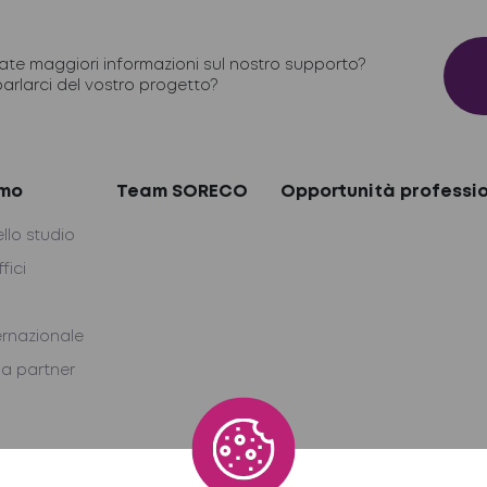
ate maggiori informazioni sul nostro supporto?
parlarci del vostro progetto?
amo
Team SORECO
Opportunità professio
ello studio
ffici
ernazionale
a partner