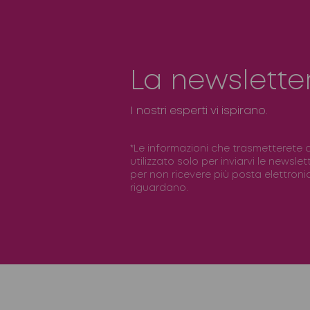
La newslette
I nostri esperti vi ispirano.
*Le informazioni che trasmetterete 
utilizzato solo per inviarvi le newslet
per non ricevere più posta elettronica
riguardano.