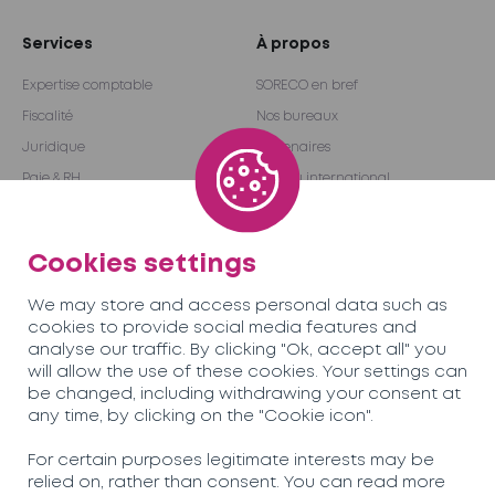
Services
À propos
Expertise comptable
SORECO en bref
Fiscalité
Nos bureaux
Juridique
Partenaires
Paie & RH
Réseau international
Audit & Conseil
Become a partner
Outsourcing
Cookies settings
We may store and access personal data such as
Équipe
Carrières
cookies to provide social media features and
analyse our traffic. By clicking "Ok, accept all" you
will allow the use of these cookies. Your settings can
Actualités
Contactez-nous
be changed, including withdrawing your consent at
any time, by clicking on the "Cookie icon".
Soreco© 2026
For certain purposes legitimate interests may be
relied on, rather than consent. You can read more
Politique de confidentialité