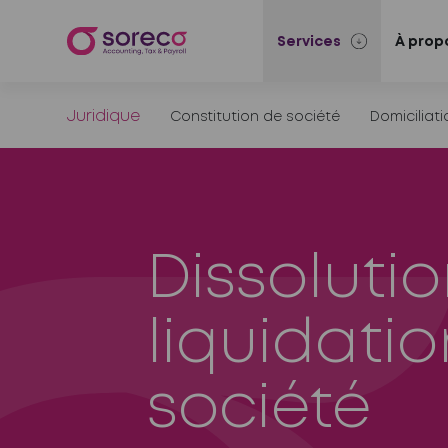
Services
À prop
Juridique
Constitution de société
Domiciliat
Dissolutio
liquidati
société