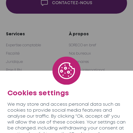
CONTACTEZ-NOUS
Services
À propos
Expertise comptable
SORECO en bref
Fiscalité
Nos bureaux
Juridique
Partenaires
Paie & RH
Réseau international
Audit & Conseil
Become a partner
Outsourcing
Cookies settings
We may store and access personal data such as
Équipe
Carrières
cookies to provide social media features and
analyse our traffic. By clicking "Ok, accept all" you
will allow the use of these cookies. Your settings can
Actualités
Contactez-nous
be changed, including withdrawing your consent at